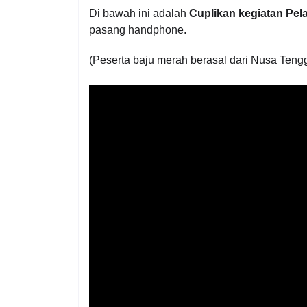
Di bawah ini adalah
Cuplikan kegiatan Pela
pasang handphone.
(Peserta baju merah berasal dari Nusa Ten