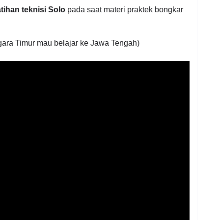
tihan teknisi Solo
pada saat materi praktek bongkar
ggara Timur mau belajar ke Jawa Tengah)