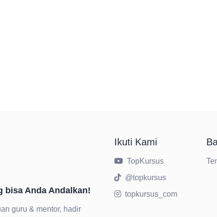
Ikuti Kami
Ba
TopKursus
Te
@topkursus
g bisa Anda Andalkan!
topkursus_com
an guru & mentor, hadir