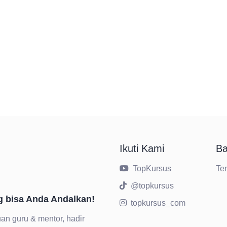
Ikuti Kami
Ba
TopKursus
Te
@topkursus
g bisa Anda Andalkan!
topkursus_com
an guru & mentor, hadir