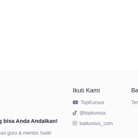
Ikuti Kami
Ba
TopKursus
Te
@topkursus
g bisa Anda Andalkan!
topkursus_com
an guru & mentor, hadir