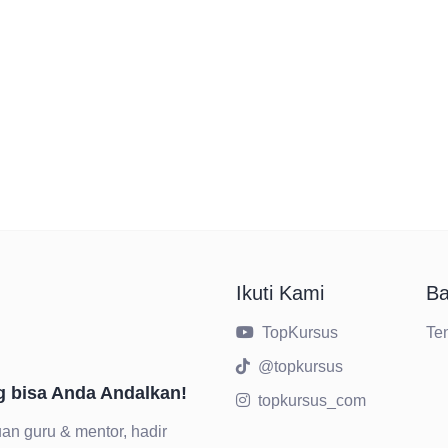
Ikuti Kami
Ba
TopKursus
Te
@topkursus
g bisa Anda Andalkan!
topkursus_com
an guru & mentor, hadir